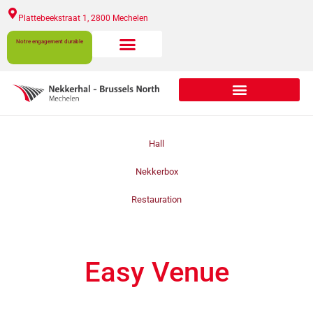
Plattebeekstraat 1, 2800 Mechelen​
Notre engagement durable
A propos de Nekkerhal
Hall
Nekkerbox
Restauration
Easy Venue