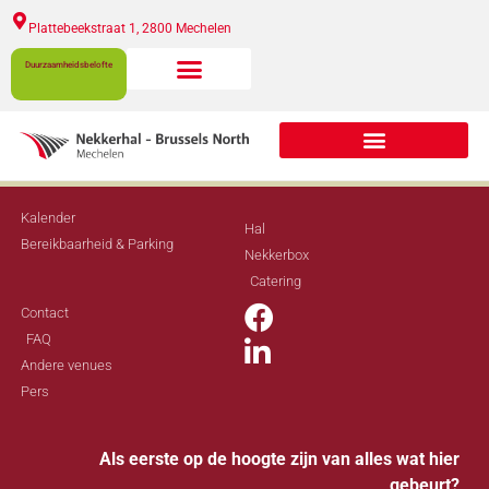
Plattebeekstraat 1, 2800 Mechelen​
Duurzaamheidsbelofte
Kalender
Hal
Bereikbaarheid & Parking
Nekkerbox
Catering
Contact
FAQ
Andere venues
Pers
Als eerste op de hoogte zijn van alles wat hier
gebeurt?