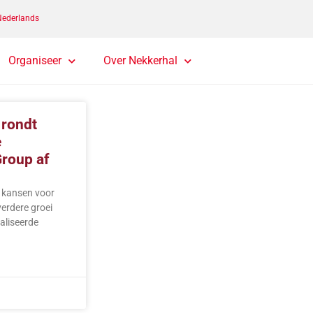
Nederlands
Organiseer
Over Nekkerhal
 rondt
e
roup af
t kansen voor
verdere groei
aliseerde