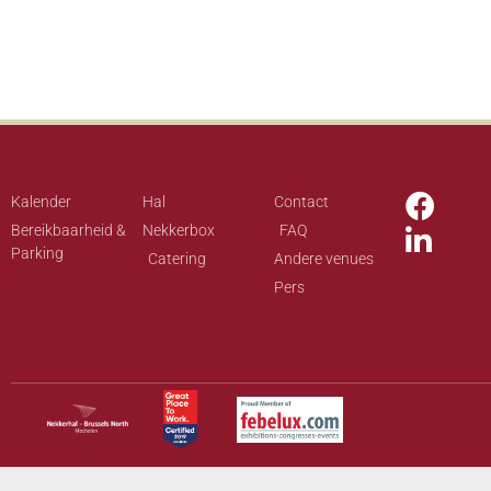
Kalender
Hal
Contact
Bereikbaarheid &
Nekkerbox
FAQ
Parking
Catering
Andere venues
Pers