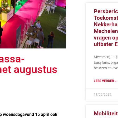
Persberic
Toekoms
Nekkerha
Mechelen
vragen op
uitbater E
massa-
Mechelen, 11 j
Easyfairs, org
met augustus
beurzen en eve
LEES VERDER »
11/06/2025
Mobilitei
op woensdagavond 15 april ook