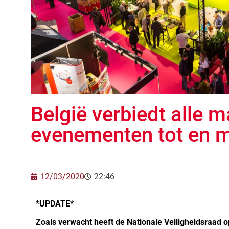
België verbiedt alle 
evenementen tot en 
12/03/2020
22:46
*UPDATE*
Zoals verwacht heeft de Nationale Veiligheidsraad 