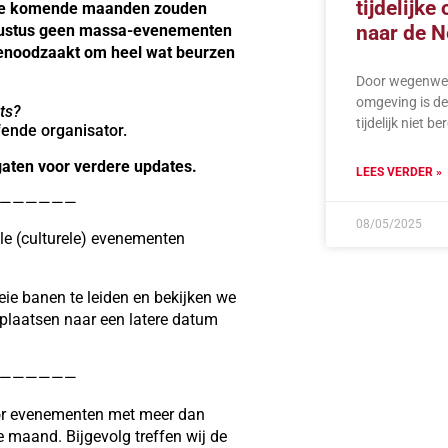
tijdelijke
 de komende maanden zouden
ugustus geen massa-evenementen
naar de N
 genoodzaakt om heel wat beurzen
Door wegenwer
omgeving is de
ts?
tijdelijk niet b
ende organisator.
gaten voor verdere updates.
LEES VERDER »
——————
08/05/2025
le (culturele) evenementen
oeie banen te leiden en bekijken we
rplaatsen naar een latere datum
——————
door evenementen met meer dan
 maand. Bijgevolg treffen wij de