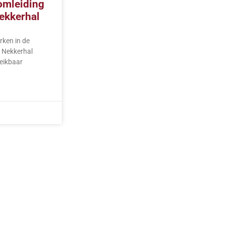
 omleiding
ekkerhal
ken in de
 Nekkerhal
ereikbaar