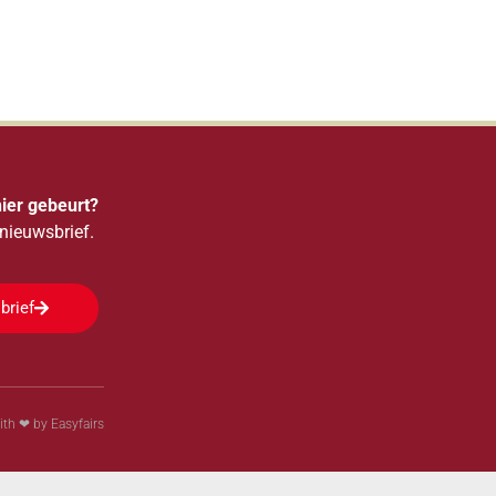
hier gebeurt?
e nieuwsbrief.
brief
th ❤ by Easyfairs