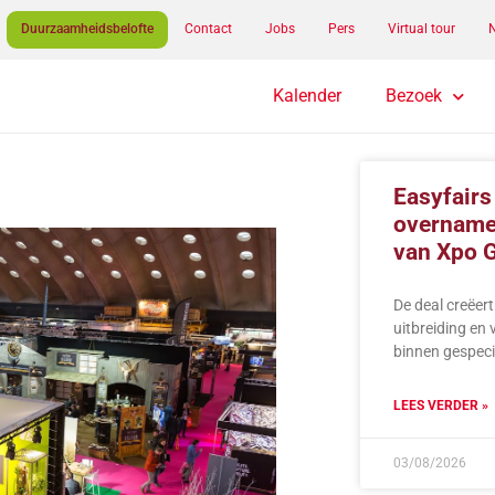
Duurzaamheidsbelofte
Contact
Jobs
Pers
Virtual tour
Kalender
Bezoek
Easyfairs
overnam
van Xpo G
De deal creëer
uitbreiding en 
binnen gespeci
LEES VERDER »
03/08/2026