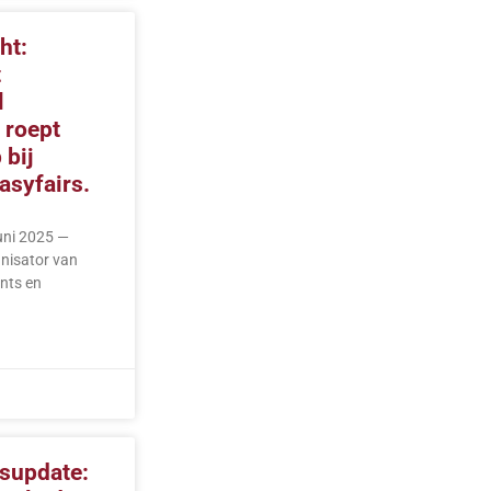
ht:
t
l
 roept
 bij
asyfairs.
uni 2025 —
anisator van
nts en
tsupdate: